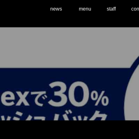
news
menu
staff
con