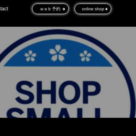
tact
w e b 予約
online shop