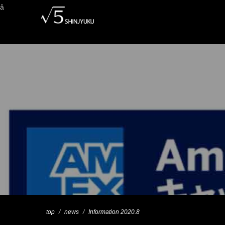
å
top
news
Information 2020.8