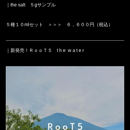
｜the salt ５gサンプル
５種１０mlセット ＞＞＞ ６，６００円（税込）
｜新発売！ＲｏｏＴ５ t h e w a t e r