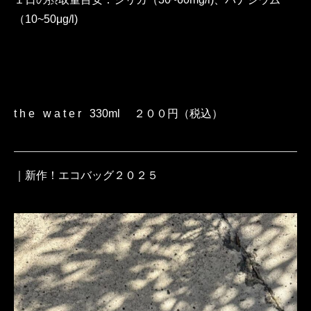
（10~50μg/l)
t h e w a t e r 330ml ２００円（税込）
｜新作！エコバッグ２０２５