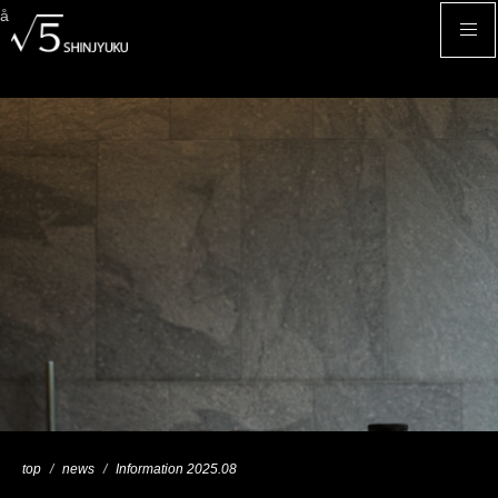
å
top
news
Information 2025.08