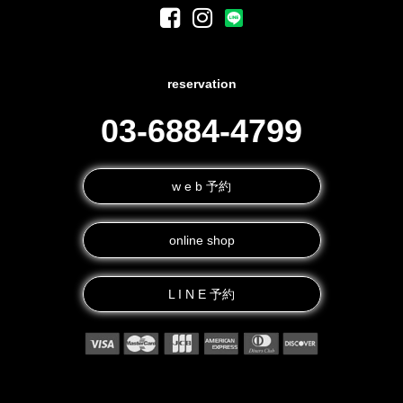
reservation
03-6884-4799
w e b 予約
online shop
L I N E 予約