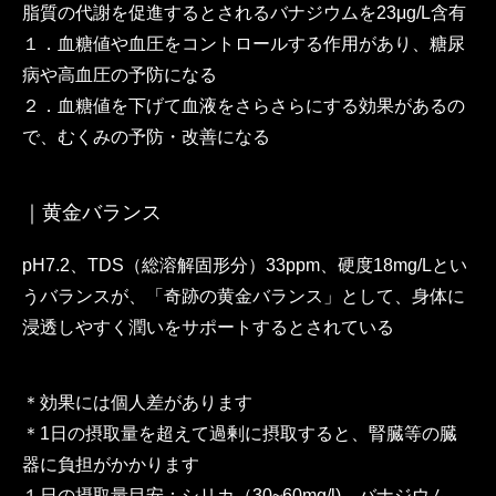
脂質の代謝を促進するとされるバナジウムを23μg/L含有
１．血糖値や血圧をコントロールする作用があり、糖尿
病や高血圧の予防になる
２．血糖値を下げて血液をさらさらにする効果があるの
で、むくみの予防・改善になる
｜黄金バランス
pH7.2、TDS（総溶解固形分）33ppm、硬度18mg/Lとい
うバランスが、「奇跡の黄金バランス」として、身体に
浸透しやすく潤いをサポートするとされている
＊効果には個人差があります
＊1日の摂取量を超えて過剰に摂取すると、腎臓等の臓
器に負担がかかります
１日の摂取量目安：シリカ（30~60mg/l)、バナジウム